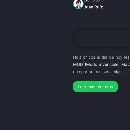
Escrito por:
Juan Ruíz
Hola chicos el día de hoy les
MOD (Modo invencible, Mata 
compartan con sus amigos.
Leer más