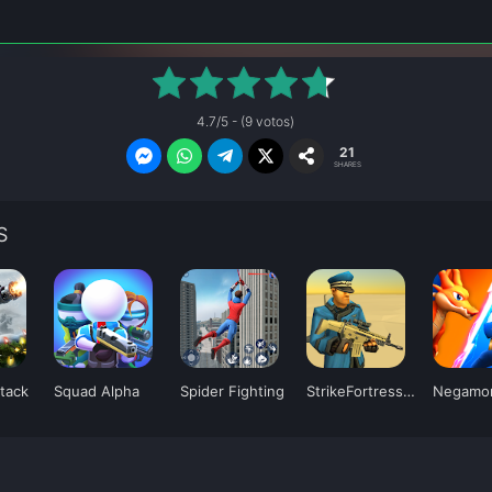
4.7/5 - (9 votos)
21
SHARES
S
ttack
Squad Alpha
Spider Fighting
StrikeFortressBox