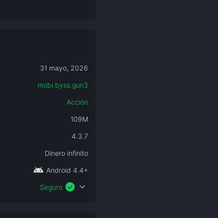
31 mayo, 2026
mobi.byss.gun3
Acción
109M
4.3.7
Dinero infinito
android
Android 4.4+
check_circle
expand_more
Seguro