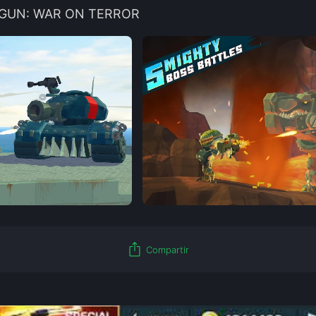
 GUN: WAR ON TERROR
ios_share
Compartir