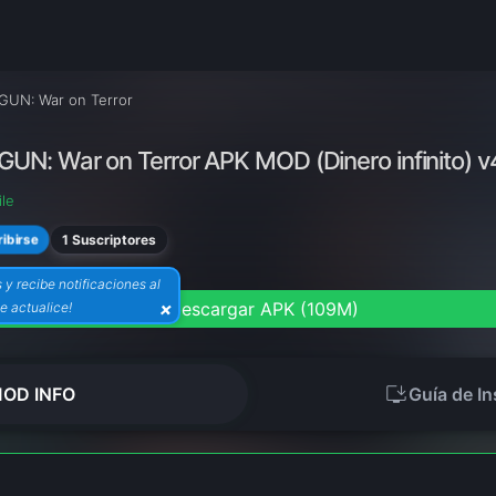
GUN: War on Terror
GUN: War on Terror APK MOD (Dinero infinito) v
le
1 Suscriptores
ibirse
 y recibe notificaciones al
download
×
Descargar APK (109M)
e actualice!
install_desktop
OD INFO
Guía de In