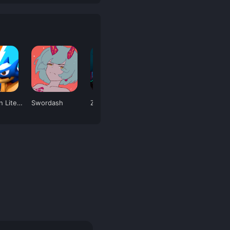
Negamon Lite: Monster Battle
Swordash
Zombie Forest 3
Tomorrow