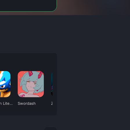
Negamon Lite: Monster Battle
Swordash
Zombie Forest 3
Tomorrow