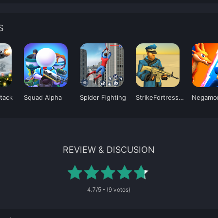
S
ttack
Squad Alpha
Spider Fighting
StrikeFortressBox
REVIEW & DISCUSION
4.7/5 - (9 votos)