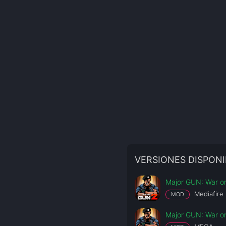
VERSIONES DISPONI
Major GUN: War on
Mediafire
MOD
Major GUN: War on